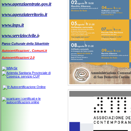
www.agenziaentrate.gov.it
www.agenziaterritorio.it
www.inps.it
www.serviziocivile.i
t
Parco Culturale della Sibaritide
Autocertificazioni . Comuni.it
Autocertificazioni 2.0