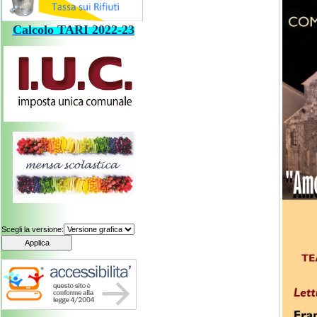
Calcolo
TARI
202
2-23
Scegli la versione: