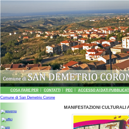
COSA FARE PER
CONTATTI
PEC
ACCESSO AI DATI PUBBLICATI
Comune di San Demetrio Corone
INFORMATIVA
ARCHIVIO EVENTI
» MANIFESTAZIONI CULTURALI ANNO 20
PORTALE TRASPARENZA -
MANIFESTAZIONI CULTURALI 