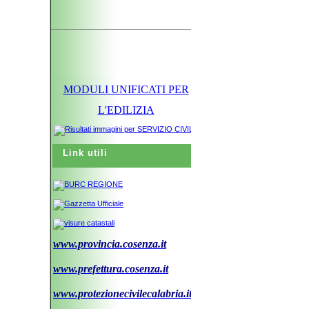
MODULI UNIFICATI PER
L'EDILIZIA
Link utili
www.provincia.cosenza.it
www.prefettura.cosenza.it
www.protezionecivilecalabria.it