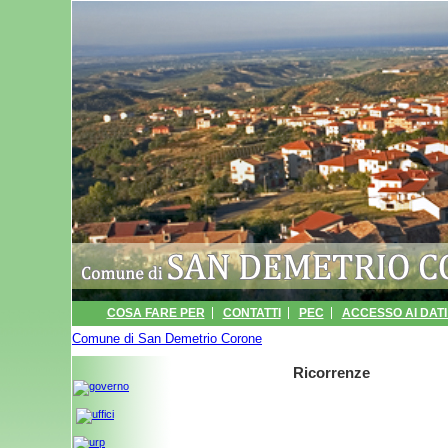
COSA FARE PER
CONTATTI
PEC
ACCESSO AI DATI 
Comune di San Demetrio Corone
INFORMATIVA
ARCHIVIO EVENTI
» Ricorrenze
PORTALE TRA
Ricorrenze