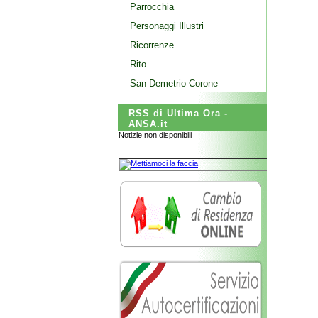
Parrocchia
Personaggi Illustri
Ricorrenze
Rito
San Demetrio Corone
RSS di Ultima Ora -
ANSA.it
Notizie non disponibili