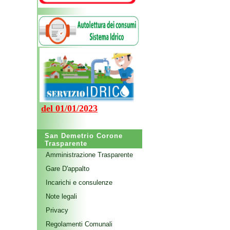
del 01/01/2023
San Demetrio Corone
Trasparente
Amministrazione Trasparente
Gare D'appalto
Incarichi e consulenze
Note legali
Privacy
Regolamenti Comunali