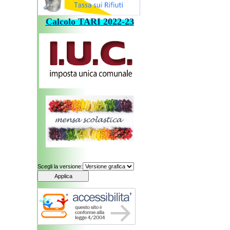
Calcolo
TARI
202
2-23
Scegli la versione: