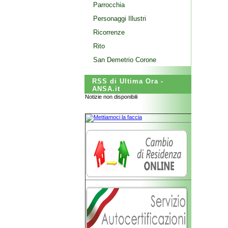
Parrocchia
Personaggi Illustri
Ricorrenze
Rito
San Demetrio Corone
RSS di Ultima Ora -
ANSA.it
Notizie non disponibili