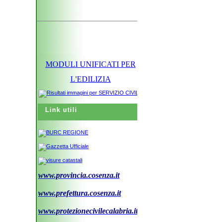
MODULI UNIFICATI PER
L'EDILIZIA
Link utili
www.provincia.cosenza.it
www.prefettura.cosenza.it
www.protezionecivilecalabria.it