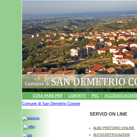
COSA FARE PER
CONTATTI
PEC
ACCESSO AI DATI 
Comune di San Demetrio Corone
INFORMATIVA
ARCHIVIO EVENTI
» SERVIZI ON LINE
PORTALE TRA
SERVIZI ON LINE
ALBO PRETORIO ONLINE
AUTOCERTIFICAZIONI