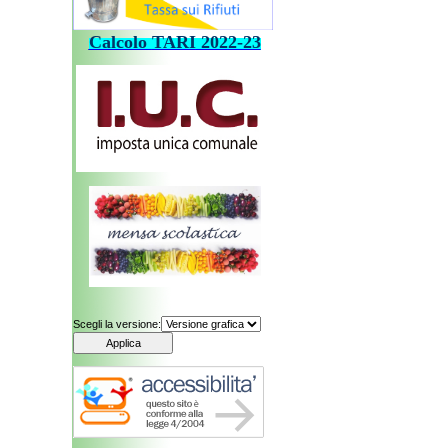
Calcolo
TARI
202
2-23
Scegli la versione: