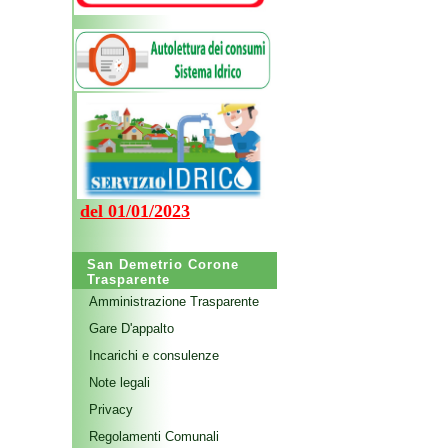
del 01/01/2023
San Demetrio Corone
Trasparente
Amministrazione Trasparente
Gare D'appalto
Incarichi e consulenze
Note legali
Privacy
Regolamenti Comunali