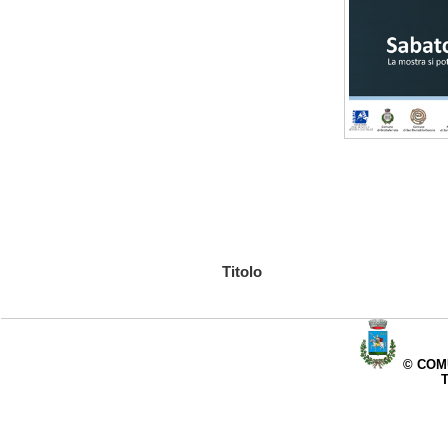
Titolo
© COMU
T