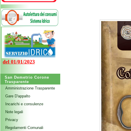
del 01/01/2023
San Demetrio Corone
Trasparente
Amministrazione Trasparente
Gare D'appalto
Incarichi e consulenze
Note legali
Privacy
Regolamenti Comunali