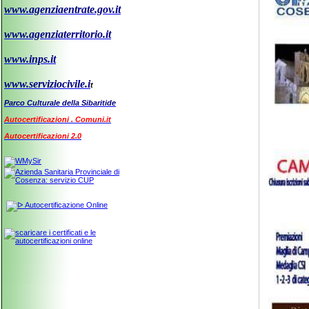
www.agenziaentrate.gov.it
www.agenziaterritorio.it
www.inps.it
www.serviziocivile.i
t
Parco Culturale della Sibaritide
Autocertificazioni . Comuni.it
Autocertificazioni 2.0